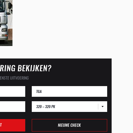
RING BEKIJKEN?
ENSTE UITVOERING
320 – 320 PK
T
NIEUWE CHECK