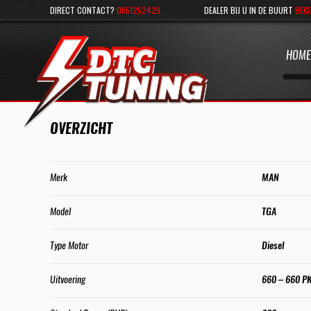
DIRECT CONTACT?
0651252429
DEALER BIJ U IN DE BUURT
BEKI
HOME
OVERZICHT
Merk
MAN
Model
TGA
Type Motor
Diesel
Uitvoering
660 – 660 P