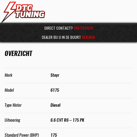
DIRECT CONTACT?
0651252429
DEALER BIJ U IN DE BUURT
BEKIJKEN
OVERZICHT
Merk
Steyr
Model
6175
Type Motor
Diesel
Uitvoering
6.6 CVT R6 – 175 PK
Standard Power (BHP)
175