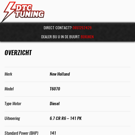
DIRECT CONTACT?
0651252429
DEALER BIJ U IN DE BUURT
BEKIJKEN
OVERZICHT
Merk
New Holland
Model
T6070
Type Motor
Diesel
Uitvoering
6.7 CR R6 – 141 PK
Standard Power (BHP)
141