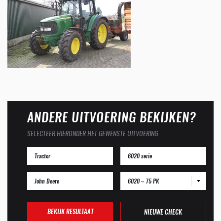
ANDERE UITVOERING BEKIJKEN?
SELECTEER HIERONDER HET GEWENSTE UITVOERING
6020 – 75 PK
BEKIJK RESULTAAT
NIEUWE CHECK