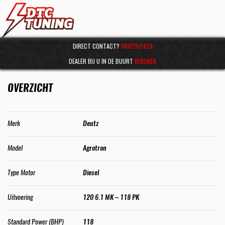
DIRECT CONTACT?
0651252429
DEALER BIJ U IN DE BUURT
BEKIJKEN
OVERZICHT
Merk
Deutz
Model
Agrotron
Type Motor
Diesel
Uitvoering
120 6.1 MK – 118 PK
Standard Power (BHP)
118