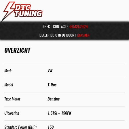
DIRECT CONTACT?
0651252429
DEALER BIJ U IN DE BUURT
BEKIJKEN
OVERZICHT
Merk
VW
Model
T-Roc
Type Motor
Benzine
Uitvoering
1.5TSI – 150PK
Standard Power (BHP)
150