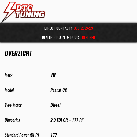
DIRECT CONTACT?
0651252429
DEALER BIJ U IN DE BUURT
BEKIJKEN
OVERZICHT
Merk
VW
Model
Passat CC
Type Motor
Diesel
Uitvoering
2.0 TDI CR – 177 PK
Standard Power (BHP)
177