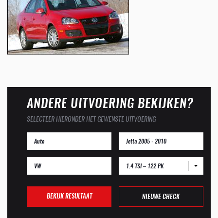
ANDERE UITVOERING BEKIJKEN?
SELECTEER HIERONDER HET GEWENSTE UITVOERING
1.4 TSI – 122 PK
BEKIJK RESULTAAT
NIEUWE CHECK