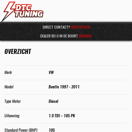
DIRECT CONTACT?
0651252429
DEALER BIJ U IN DE BUURT
BEKIJKEN
OVERZICHT
Merk
VW
Model
Beetle 1997 - 2011
Type Motor
Diesel
Uitvoering
1.9 TDI – 105 PK
Standard Power (BHP)
105