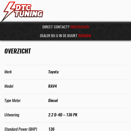
DIRECT CONTACT?
0651252429
DEALER BIJ U IN DE BUURT
BEKIJKEN
OVERZICHT
Merk
Toyota
Model
RAV4
Type Motor
Diesel
Uitvoering
2.2 D-4D – 136 PK
Standard Power (BHP)
136