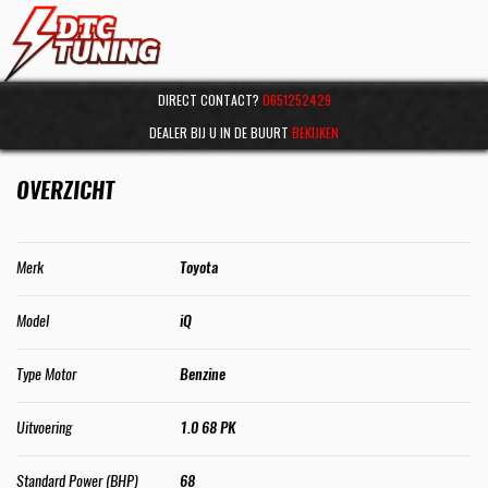
DIRECT CONTACT?
0651252429
DEALER BIJ U IN DE BUURT
BEKIJKEN
OVERZICHT
Merk
Toyota
Model
iQ
Type Motor
Benzine
Uitvoering
1.0 68 PK
Standard Power (BHP)
68