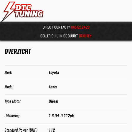
DIRECT CONTACT?
0651252429
DEALER BIJ U IN DE BUURT
BEKIJKEN
OVERZICHT
Merk
Toyota
Model
Auris
Type Motor
Diesel
Uitvoering
1.6 D4-D 112pk
Standard Power (BHP)
112