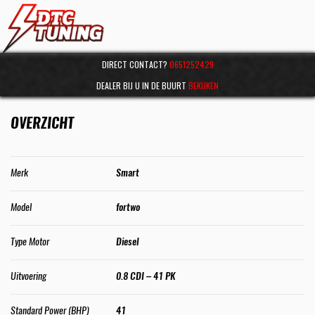
DIRECT CONTACT?
0651252429
DEALER BIJ U IN DE BUURT
BEKIJKEN
OVERZICHT
Merk
Smart
Model
fortwo
Type Motor
Diesel
Uitvoering
0.8 CDI – 41 PK
Standard Power (BHP)
41