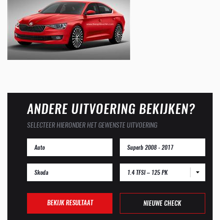
ANDERE UITVOERING BEKIJKEN?
SELECTEER HIERONDER HET GEWENSTE UITVOERING
1.4 TFSI – 125 PK
BEKIJK RESULTAAT
NIEUWE CHECK