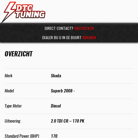
DIRECT CONTACT?
0651252429
DEALER BIJ U IN DE BUURT
BEKIJKEN
OVERZICHT
Merk
Skoda
Model
Superb 2008 -
Type Motor
Diesel
Uitvoering
2.0 TDI CR – 170 PK
Standard Power (BHP)
170