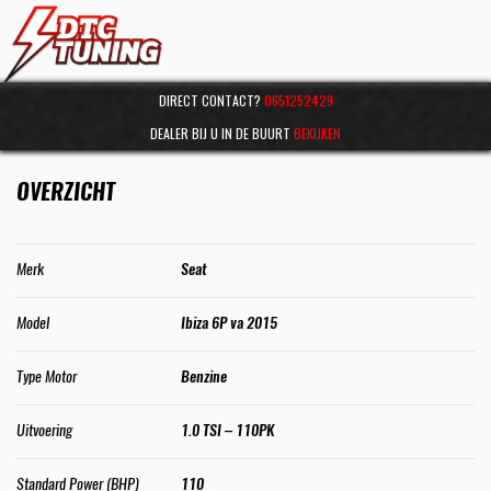
DIRECT CONTACT?
0651252429
DEALER BIJ U IN DE BUURT
BEKIJKEN
OVERZICHT
Merk
Seat
Model
Ibiza 6P va 2015
Type Motor
Benzine
Uitvoering
1.0 TSI – 110PK
Standard Power (BHP)
110