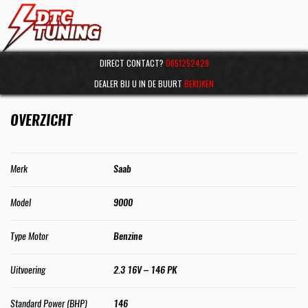
DIRECT CONTACT?
0651252429
DEALER BIJ U IN DE BUURT
BEKIJKEN
OVERZICHT
Merk
Saab
Model
9000
Type Motor
Benzine
Uitvoering
2.3 16V – 146 PK
Standard Power (BHP)
146