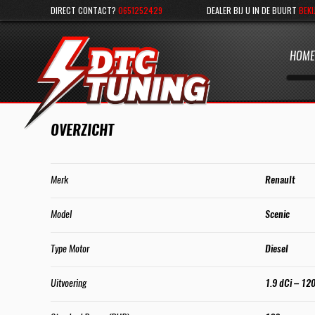
DIRECT CONTACT?
0651252429
DEALER BIJ U IN DE BUURT
BEKI
HOME
OVERZICHT
Merk
Renault
Model
Scenic
Type Motor
Diesel
Uitvoering
1.9 dCi – 12