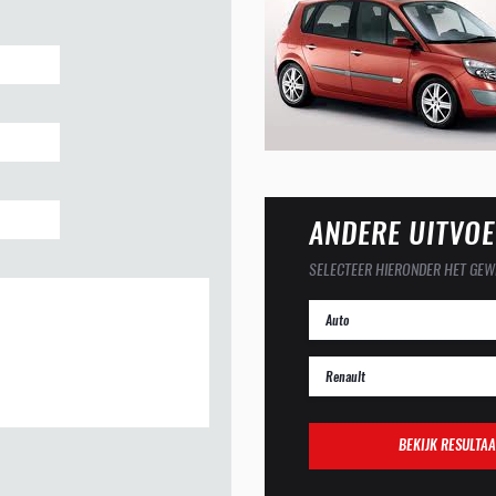
ANDERE UITVOE
SELECTEER HIERONDER HET GEW
BEKIJK RESULTAA