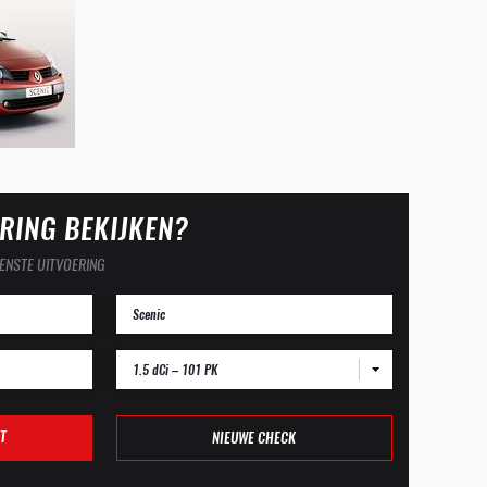
RING BEKIJKEN?
ENSTE UITVOERING
1.5 dCi – 101 PK
T
NIEUWE CHECK