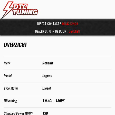
DIRECT CONTACT?
0651252429
DEALER BIJ U IN DE BUURT
BEKIJKEN
OVERZICHT
Merk
Renault
Model
Laguna
Type Motor
Diesel
Uitvoering
1.9 dCi – 130PK
Standard Power (BHP)
130