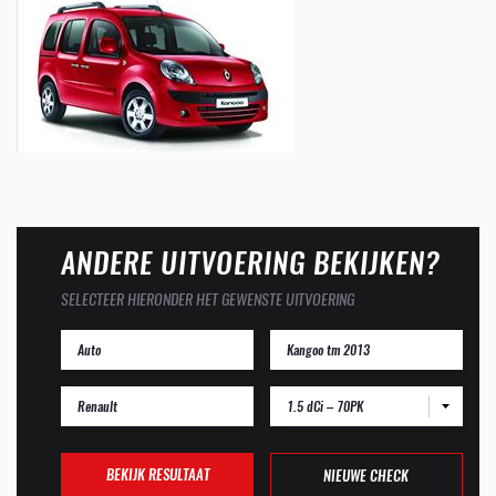
ANDERE UITVOERING BEKIJKEN?
SELECTEER HIERONDER HET GEWENSTE UITVOERING
1.5 dCi – 70PK
BEKIJK RESULTAAT
NIEUWE CHECK