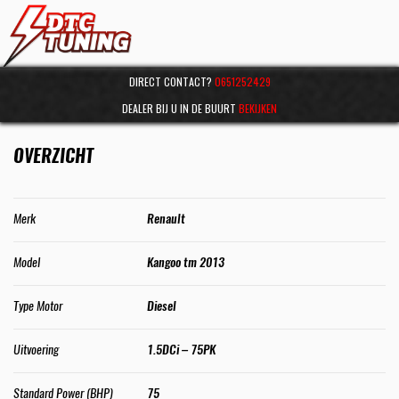
DIRECT CONTACT?
0651252429
DEALER BIJ U IN DE BUURT
BEKIJKEN
OVERZICHT
Merk
Renault
Model
Kangoo tm 2013
Type Motor
Diesel
Uitvoering
1.5DCi – 75PK
Standard Power (BHP)
75