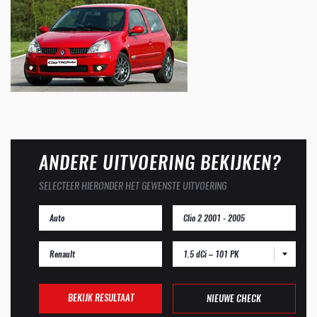
ANDERE UITVOERING BEKIJKEN?
SELECTEER HIERONDER HET GEWENSTE UITVOERING
1.5 dCi – 101 PK
BEKIJK RESULTAAT
NIEUWE CHECK