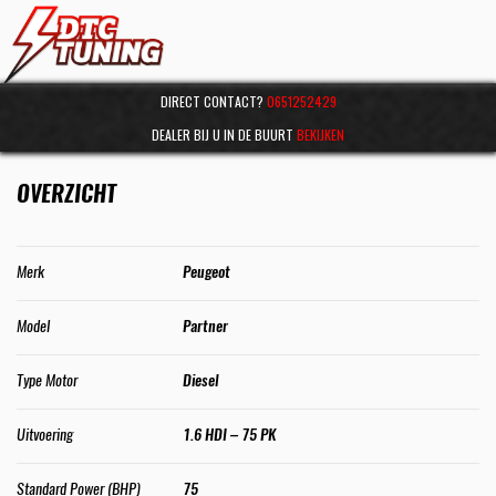
DIRECT CONTACT?
0651252429
DEALER BIJ U IN DE BUURT
BEKIJKEN
OVERZICHT
Merk
Peugeot
Model
Partner
Type Motor
Diesel
Uitvoering
1.6 HDI – 75 PK
Standard Power (BHP)
75