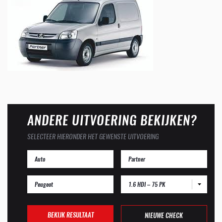
ANDERE UITVOERING BEKIJKEN?
SELECTEER HIERONDER HET GEWENSTE UITVOERING
1.6 HDI – 75 PK
BEKIJK RESULTAAT
NIEUWE CHECK