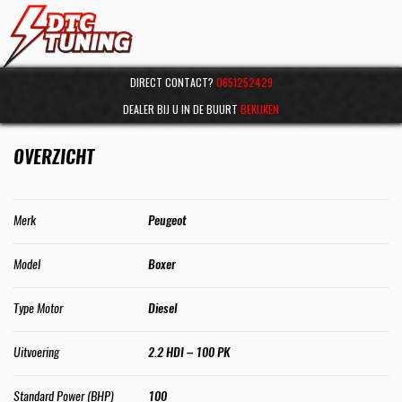
DIRECT CONTACT?
0651252429
DEALER BIJ U IN DE BUURT
BEKIJKEN
OVERZICHT
Merk
Peugeot
Model
Boxer
Type Motor
Diesel
Uitvoering
2.2 HDI – 100 PK
Standard Power (BHP)
100