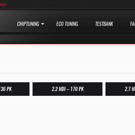
JKEN
CHIPTUNING
ECO TUNING
TESTBANK
FA
136 PK
2.2 HDI – 170 PK
2.7 H