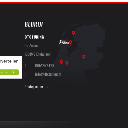
BEDRIJF
DTCTUNING
De Zwaan
1601MS Enkhuizen
T
0651252429
E
info@dtctuning.nl
Routeplanner