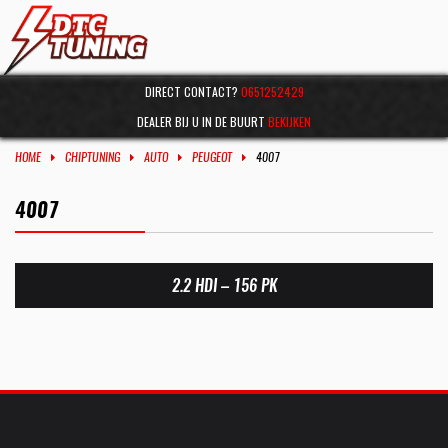
DIRECT CONTACT?
0651252429
DEALER BIJ U IN DE BUURT
BEKIJKEN
HOME
CHIPTUNING
AUTO
PEUGEOT
4007
4007
2.2 HDI – 156 PK