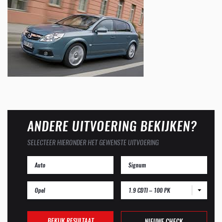
ANDERE UITVOERING BEKIJKEN?
SELECTEER HIERONDER HET GEWENSTE UITVOERING
1.9 CDTI – 100 PK
BEKIJK RESULTAAT
NIEUWE CHECK