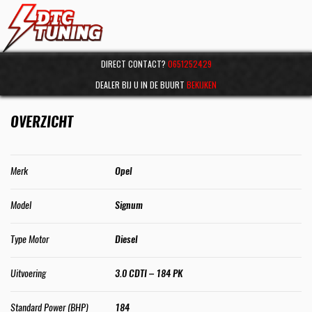
DIRECT CONTACT?
0651252429
DEALER BIJ U IN DE BUURT
BEKIJKEN
OVERZICHT
Merk
Opel
Model
Signum
Type Motor
Diesel
Uitvoering
3.0 CDTI – 184 PK
Standard Power (BHP)
184