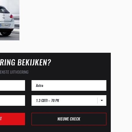
RING BEKIJKEN?
ENSTE UITVOERING
1.3 CDTI – 70 PK
T
NIEUWE CHECK