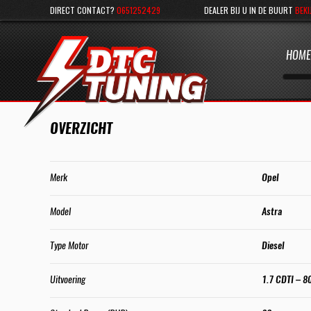
DIRECT CONTACT?
0651252429
DEALER BIJ U IN DE BUURT
BEKI
HOME
OVERZICHT
Merk
Opel
Model
Astra
Type Motor
Diesel
Uitvoering
1.7 CDTI – 8