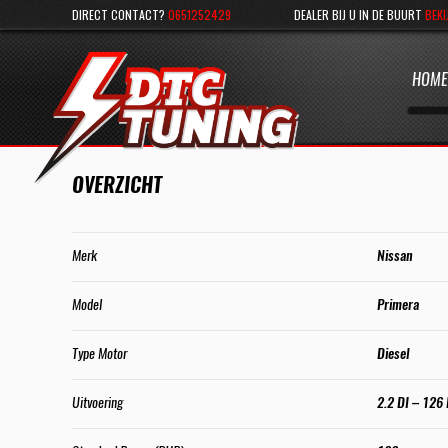
DIRECT CONTACT?
0651252429
DEALER BIJ U IN DE BUURT
BEKI
HOME
OVERZICHT
Merk
Nissan
Model
Primera
Type Motor
Diesel
Uitvoering
2.2 DI – 126