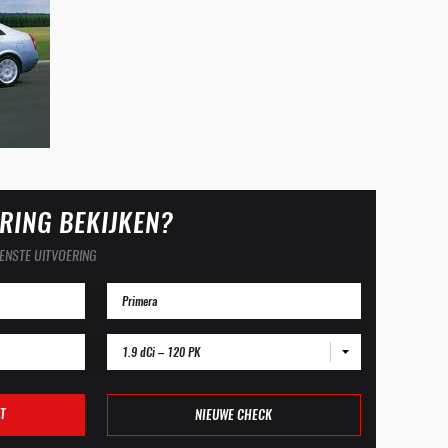
RING BEKIJKEN?
ENSTE UITVOERING
1.9 dCi – 120 PK
T
NIEUWE CHECK