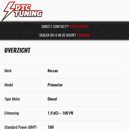
DIRECT CONTACT?
0651252429
DEALER BIJ U IN DE BUURT
BEKIJKEN
OVERZICHT
Merk
Nissan
Model
Primastar
Type Motor
Diesel
Uitvoering
1.9 dCi – 100 PK
Standard Power (BHP)
100