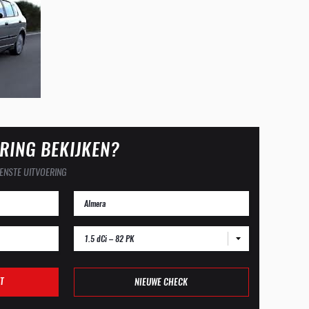
RING BEKIJKEN?
ENSTE UITVOERING
1.5 dCi – 82 PK
T
NIEUWE CHECK