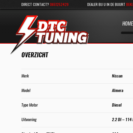
DIRECT CONTACT?
0651252429
DEALER BIJ U IN DE BUURT
BEKI
HOME
OVERZICHT
Merk
Nissan
Model
Almera
Type Motor
Diesel
Uitvoering
2.2 DI – 114