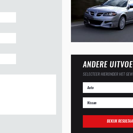
ANDERE UITVOE
SELECTEER HIERONDER HET GEW
BEKIJK RESULTAA