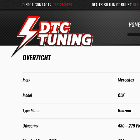
DIRECT CONTACT?
0651252429
DEALER BIJ U IN DE BUURT
BEKI
HOME
OVERZICHT
Merk
Mercedes
Model
CLK
Type Motor
Benzine
Uitvoering
430 – 279 P