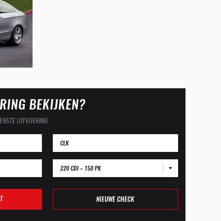
RING BEKIJKEN?
ENSTE UITVOERING
220 CDI – 150 PK
T
NIEUWE CHECK