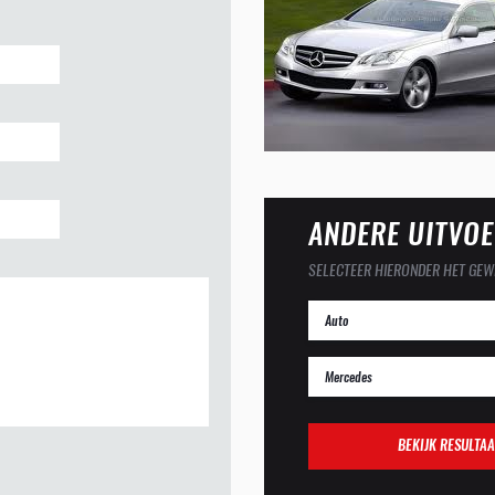
ANDERE UITVOE
SELECTEER HIERONDER HET GEW
BEKIJK RESULTAA