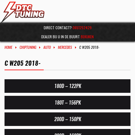
DIRECT CONTACT?
0651252429
DEALER BIJ U IN DE BUURT
BEKIJKEN
HOME
CHIPTUNING
AUTO
MERCEDES
C W205 2018-
C W205 2018-
180D – 122PK
180T – 156PK
200D – 150PK