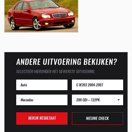
ANDERE UITVOERING BEKIJKEN?
SELECTEER HIERONDER HET GEWENSTE UITVOERING
200 CDI – 122PK
BEKIJK RESULTAAT
NIEUWE CHECK