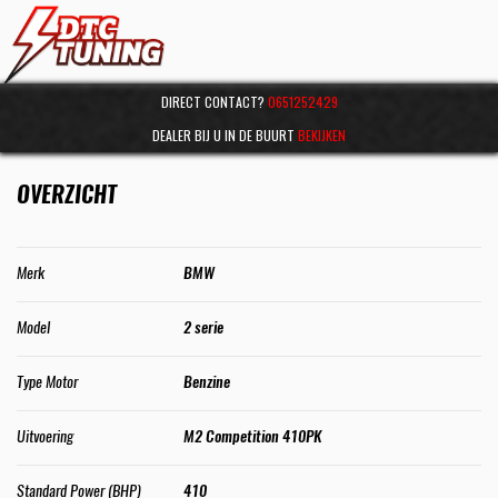
DIRECT CONTACT?
0651252429
DEALER BIJ U IN DE BUURT
BEKIJKEN
OVERZICHT
Merk
BMW
Model
2 serie
Type Motor
Benzine
Uitvoering
M2 Competition 410PK
Standard Power (BHP)
410