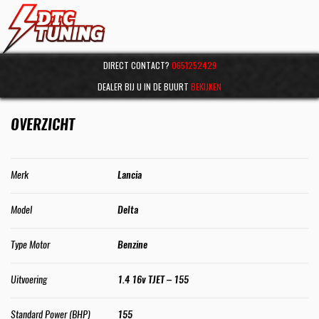
DIRECT CONTACT?
0651252429
DEALER BIJ U IN DE BUURT
BEKIJKEN
OVERZICHT
Merk
Lancia
Model
Delta
Type Motor
Benzine
Uitvoering
1.4 16v TJET – 155
Standard Power (BHP)
155