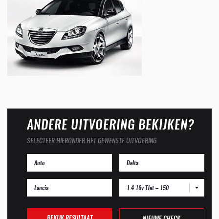
ANDERE UITVOERING BEKIJKEN?
SELECTEER HIERONDER HET GEWENSTE UITVOERING
1.4 16v TJet – 150
BEKIJK RESULTAAT
NIEUWE CHECK