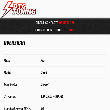
DIRECT CONTACT?
0651252429
DEALER BIJ U IN DE BUURT
BEKIJKEN
OVERZICHT
Merk
Kia
Model
Ceed
Type Motor
Diesel
Uitvoering
1.6 CRDi – 90 PK
Standard Power (BHP)
90