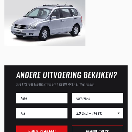
ANDERE UITVOERING BEKIJKEN?
SELECTEER HIERONDER HET GEWENSTE UITVOERING
2.9 CRDi – 144 PK
BEKIJK RESULTAAT
NIEUWE CHECK