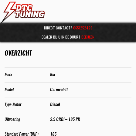
DIRECT CONTACT?
0651252429
DEALER BIJ U IN DE BUURT
BEKIJKEN
OVERZICHT
Merk
Kia
Model
Carnival-II
Type Motor
Diesel
Uitvoering
2.9 CRDi – 185 PK
Standard Power (BHP)
185