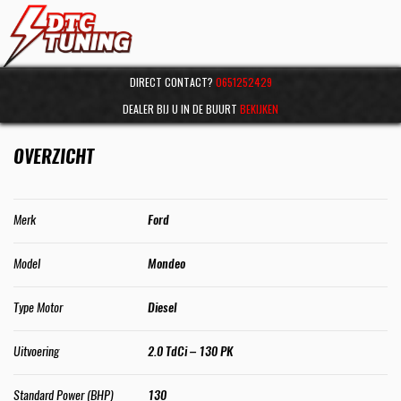
DIRECT CONTACT?
0651252429
DEALER BIJ U IN DE BUURT
BEKIJKEN
OVERZICHT
Merk
Ford
Model
Mondeo
Type Motor
Diesel
Uitvoering
2.0 TdCi – 130 PK
Standard Power (BHP)
130