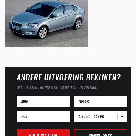
ANDERE UITVOERING BEKIJKEN?
SELECTEER HIERONDER HET GEWENSTE UITVOERING
1.8 TdCi – 125 PK
BEKIJK RESULTAAT
NIEUWE CHECK