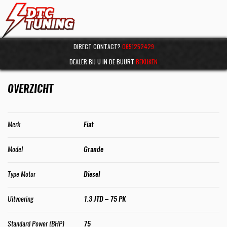
DIRECT CONTACT?
0651252429
DEALER BIJ U IN DE BUURT
BEKIJKEN
OVERZICHT
Merk
Fiat
Model
Grande
Type Motor
Diesel
Uitvoering
1.3 JTD – 75 PK
Standard Power (BHP)
75