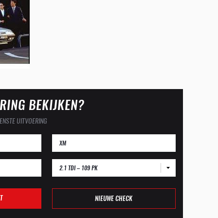
RING BEKIJKEN?
ENSTE UITVOERING
2.1 TDI – 109 PK
T
NIEUWE CHECK