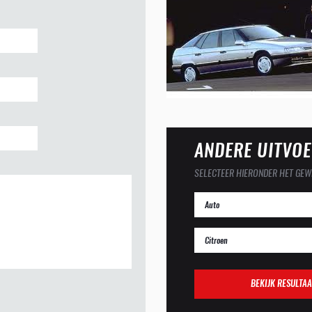
ANDERE UITVOE
SELECTEER HIERONDER HET GEW
BEKIJK RESULTAA