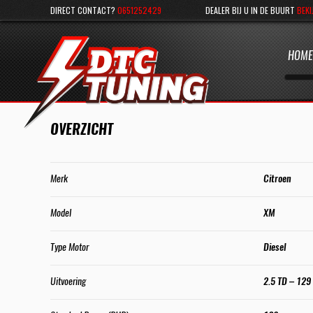
DIRECT CONTACT?
0651252429
DEALER BIJ U IN DE BUURT
BEKI
HOME
OVERZICHT
Merk
Citroen
Model
XM
Type Motor
Diesel
Uitvoering
2.5 TD – 129