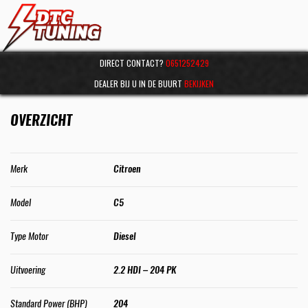
DIRECT CONTACT?
0651252429
DEALER BIJ U IN DE BUURT
BEKIJKEN
OVERZICHT
Merk
Citroen
Model
C5
Type Motor
Diesel
Uitvoering
2.2 HDI – 204 PK
Standard Power (BHP)
204