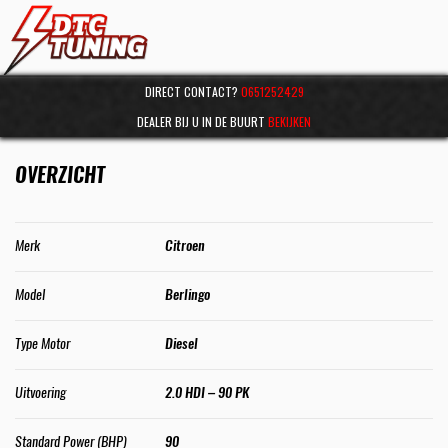
DIRECT CONTACT?
0651252429
DEALER BIJ U IN DE BUURT
BEKIJKEN
OVERZICHT
Merk
Citroen
Model
Berlingo
Type Motor
Diesel
Uitvoering
2.0 HDI – 90 PK
Standard Power (BHP)
90