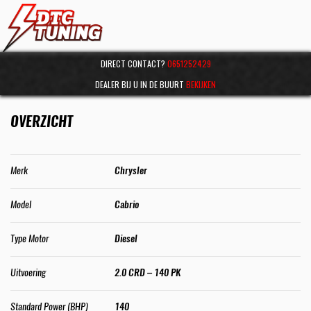
DIRECT CONTACT?
0651252429
DEALER BIJ U IN DE BUURT
BEKIJKEN
OVERZICHT
Merk
Chrysler
Model
Cabrio
Type Motor
Diesel
Uitvoering
2.0 CRD – 140 PK
Standard Power (BHP)
140