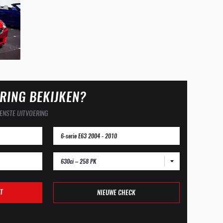
RING BEKIJKEN?
ENSTE UITVOERING
630ci – 258 PK
T
NIEUWE CHECK