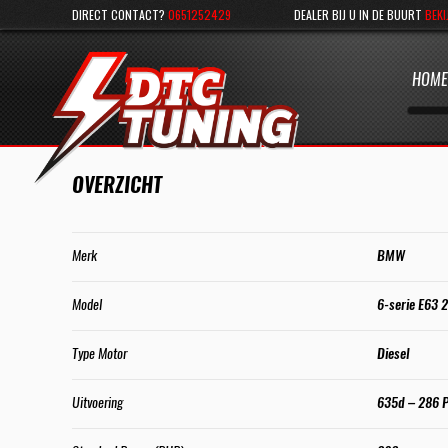
DIRECT CONTACT?
0651252429
DEALER BIJ U IN DE BUURT
BEKI
HOME
OVERZICHT
Merk
BMW
Model
6-serie E63 
Type Motor
Diesel
Uitvoering
635d – 286 