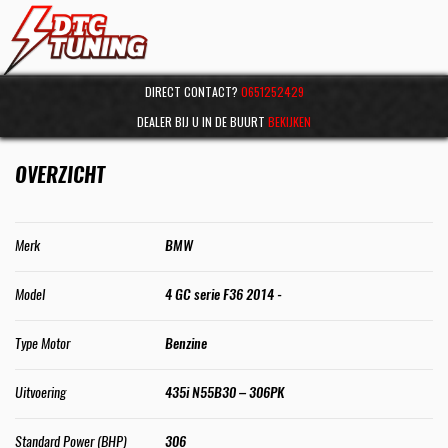
DIRECT CONTACT?
0651252429
DEALER BIJ U IN DE BUURT
BEKIJKEN
OVERZICHT
Merk
BMW
Model
4 GC serie F36 2014 -
Type Motor
Benzine
Uitvoering
435i N55B30 – 306PK
Standard Power (BHP)
306