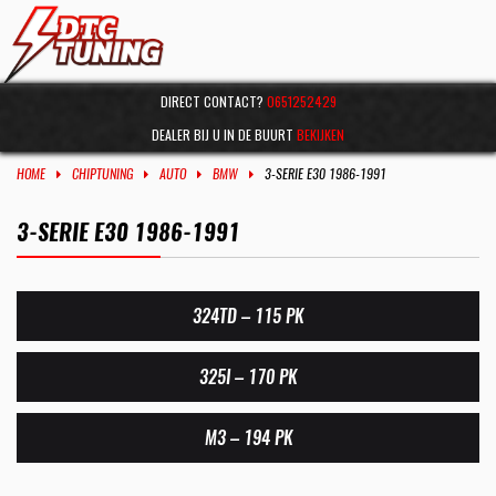
DIRECT CONTACT?
0651252429
DEALER BIJ U IN DE BUURT
BEKIJKEN
HOME
CHIPTUNING
AUTO
BMW
3-SERIE E30 1986-1991
3-SERIE E30 1986-1991
324TD – 115 PK
325I – 170 PK
M3 – 194 PK