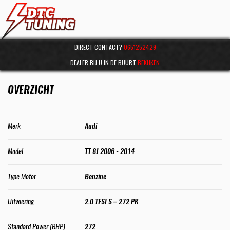
DIRECT CONTACT?
0651252429
DEALER BIJ U IN DE BUURT
BEKIJKEN
OVERZICHT
Merk
Audi
Model
TT 8J 2006 - 2014
Type Motor
Benzine
Uitvoering
2.0 TFSI S – 272 PK
Standard Power (BHP)
272