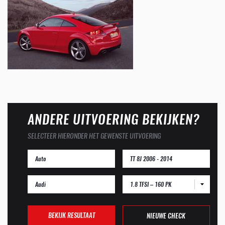
ANDERE UITVOERING BEKIJKEN?
SELECTEER HIERONDER HET GEWENSTE UITVOERING
1.8 TFSI – 160 PK
BEKIJK RESULTAAT
NIEUWE CHECK