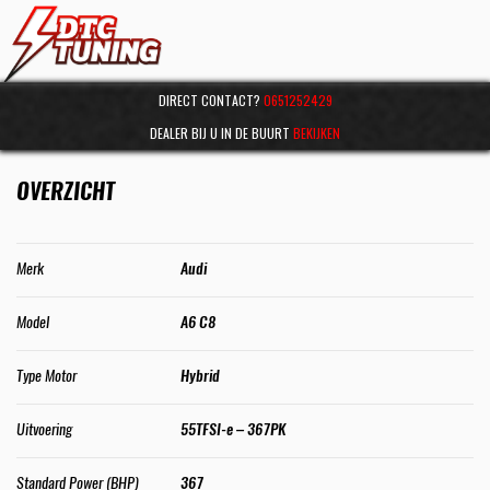
DIRECT CONTACT?
0651252429
DEALER BIJ U IN DE BUURT
BEKIJKEN
OVERZICHT
Merk
Audi
Model
A6 C8
Type Motor
Hybrid
Uitvoering
55TFSI-e – 367PK
Standard Power (BHP)
367