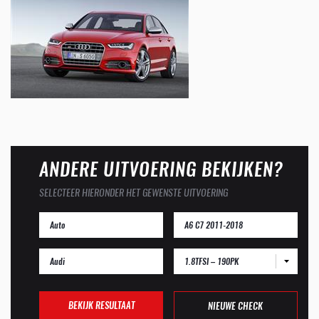
ANDERE UITVOERING BEKIJKEN?
SELECTEER HIERONDER HET GEWENSTE UITVOERING
1.8TFSI – 190PK
BEKIJK RESULTAAT
NIEUWE CHECK