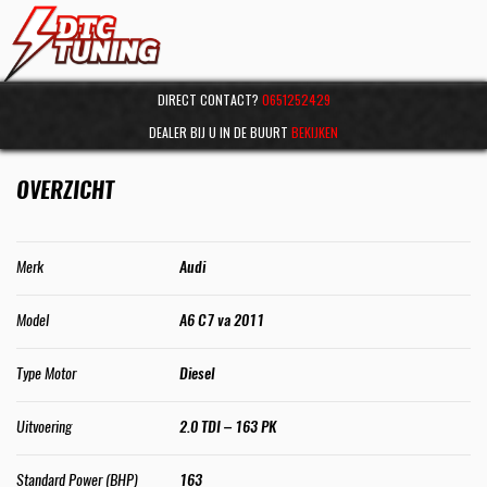
DIRECT CONTACT?
0651252429
DEALER BIJ U IN DE BUURT
BEKIJKEN
OVERZICHT
Merk
Audi
Model
A6 C7 va 2011
Type Motor
Diesel
Uitvoering
2.0 TDI – 163 PK
Standard Power (BHP)
163