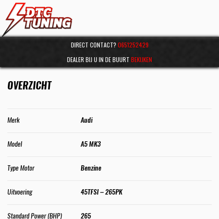
DIRECT CONTACT?
0651252429
DEALER BIJ U IN DE BUURT
BEKIJKEN
OVERZICHT
Merk
Audi
Model
A5 MK3
Type Motor
Benzine
Uitvoering
45TFSI – 265PK
Standard Power (BHP)
265