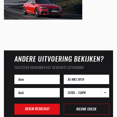
ANDERE UITVOERING BEKIJKEN?
SELECTEER HIERONDER HET GEWENSTE UITVOERING
35TDI – 150PK
BEKIJK RESULTAAT
NIEUWE CHECK