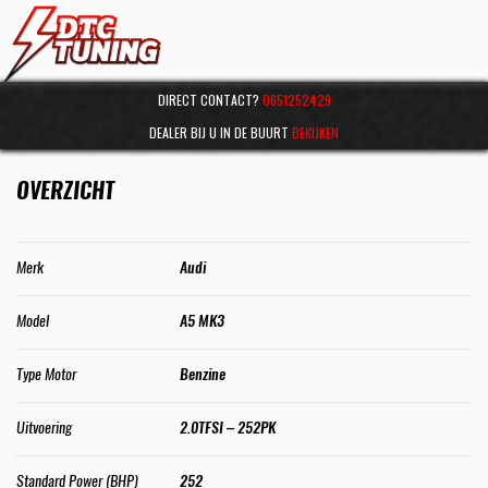
DIRECT CONTACT?
0651252429
DEALER BIJ U IN DE BUURT
BEKIJKEN
OVERZICHT
Merk
Audi
Model
A5 MK3
Type Motor
Benzine
Uitvoering
2.0TFSI – 252PK
Standard Power (BHP)
252